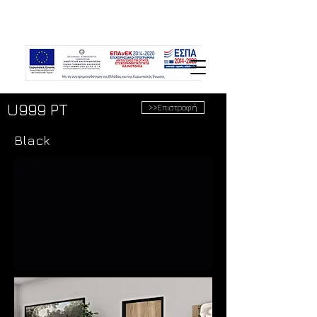
U999 PT
>>Επιστροφή
Black