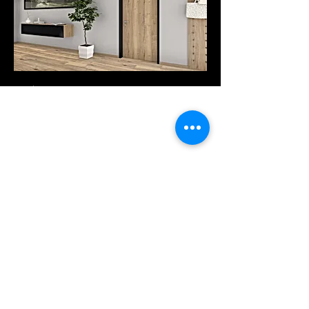
Προϊόντα
Υπηρεσίες
Downloads
ΕΤΑΙΡΙΑ
Η εταιρία μας
τηλ; 25410-78262
Pytha viewer
ΥΙΟΙ Α. ΠΑΝΤΑΖΙΔΗ ΟΕ
Εμπορία - Επεξεργασία Ξύλου
info@pantazidis.gr