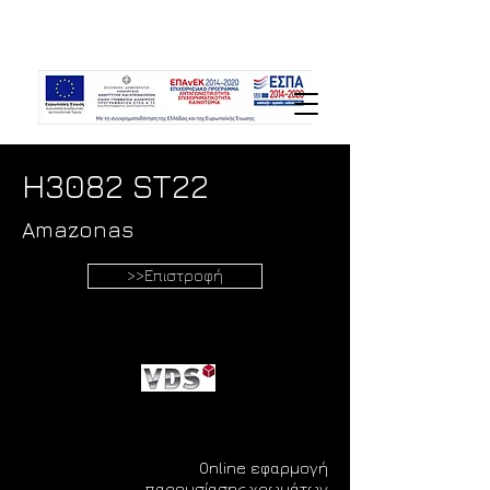
H3082 ST22
Amazonas
>>Επιστροφή
Online εφαρμογή
παρουσίασης χρωμάτων