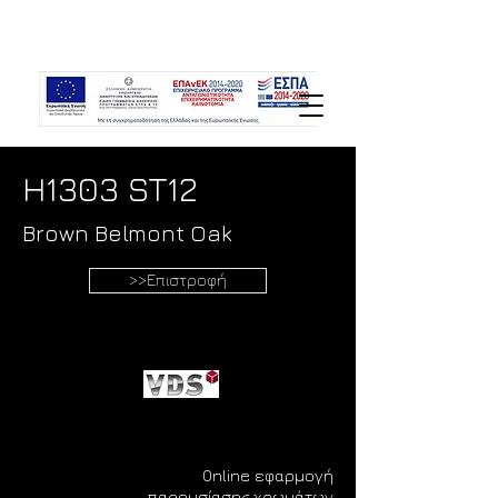
H1303 ST12
Brown Belmont Oak
>>Επιστροφή
Online εφαρμογή
παρουσίασης χρωμάτων